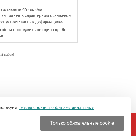
составлять 45 см. Она
да выполнен в характерном оранжевом
ует устойчивость к деформациям.
собны прослужить не один год. Но
ьи.
ый выбор!
пользуем
файлы cookie и собираем аналитику
Только обязательные cookie
+7 (499) 110-46-21