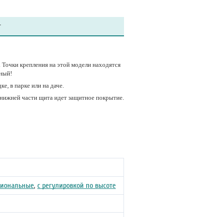
т
. Точки крепления на этой модели находятся
чный!
е, в парке или на даче.
 нижней части щита идет защитное покрытие.
сиональные
,
с регулировкой по высоте