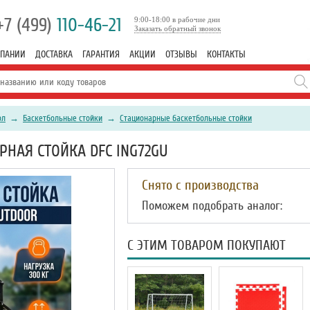
+7 (499)
110-46-21
9:00-18:00 в рабочие дни
Заказать обратный звонок
МПАНИИ
ДОСТАВКА
ГАРАНТИЯ
АКЦИИ
ОТЗЫВЫ
КОНТАКТЫ
ол
→
Баскетбольные стойки
→
Стационарные баскетбольные стойки
НАЯ СТОЙКА DFC ING72GU
Снято с производства
Поможем подобрать аналог:
С ЭТИМ ТОВАРОМ ПОКУПАЮТ