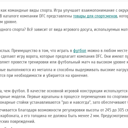
а, как командные виды спорта. Игра улучшает взаимопонимание с ок
. В каталоге компании DFC представлены
товары для спортсменов
, кот
м уровне.
ного спорта? Всё зависит от вида игрового досуга, используемых мат
ослых. Преимущество в том, что играть в
футбол
можно в любом месте 
 сделают игру ворота, которые предлагает компания DFC. Они имеют 
оляет провести тренировки или футбольный матч на высоком уровне к
орые выполняются из металла и способны выдерживать высокие нагрузк
тся при необходимости и убирается на хранение.
, чем футбол. В качестве основной игровой конструкции используется
рные модели. Первые идеальны в процессе перемещения по спортивно
онарные стойки устанавливаются "раз и навсегда", зато обеспечивают
ечивается благодаря возможности регулировки высоты от 245 до 305 
карбоната, а его толщина не должна быть менее 2 мм. Предусмотрен
еских повреждений.