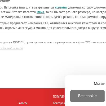
етбол!
ся. На стойке или щите закрепляется
корзина
, диаметр которой должен 
 сеткой. Что же касается
мяча
, то он бывает разного размера, но всег
тве материала изготовления используется резина, которая демонстрир
оторые предлагает компания DFC, отличаются высоким качеством и спо
ать игровые аксессуары можно для увлекательного досуга в кругу сем
 владельцев ING72GU, просмотрите описание с характеристиками и фото. DFC - это отличн
я публичной офертой
.
Мы ис
Все cookie
ПОПУЛЯРНОЕ
Новости
Велотренажеры
Батуты