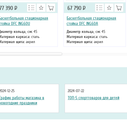
77 390
Р
67 790
Р
Баскетбольная стационарная
Баскетбольная стационарная
стойка DFC ING60U
стойка DFC ING60A
Диаметр кольца, см
: 45
Диаметр кольца, см
: 45
Материал каркаса
: сталь
Материал каркаса
: сталь
Материал щита
: акрил
Материал щита
: акрил
Размер щита, см
: 152 х 90
Размер щита, см
: 152 х 90
Тип складного механизма
:
Тип складного механизма
:
механический
механический
Высота
: 305 см
Высота
: 305 см
2024-12-25
2024-07-22
График работы магазина в
ТОП-5 спорттоваров для детей
новогодние праздники