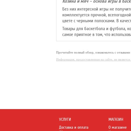
Козина и мяч – основа игры в баск
Без них интересной игры не получит
комплектуется прочной, всепогодной
цвете с черными полосками. В качес
Товары для баскетбола и футбола, к
самое приятное в том, что использов
Прочитайте полный обзор, ознакомьтесь с отзывами
Информация, предоставленная на сайте, не являетс
УСЛУГИ
МАГАЗИН
Доставка и оплата
О магазине