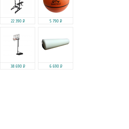
22 390
Р
5 790
Р
38 690
Р
6 690
Р