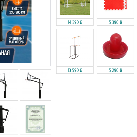
14 390
Р
5 390
Р
13 590
Р
5 290
Р