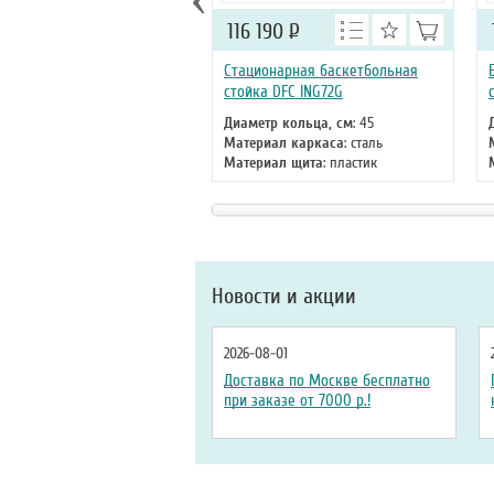
116 190
Р
Стационарная баскетбольная
стойка DFC ING72G
Диаметр кольца, см
: 45
Материал каркаса
: сталь
Материал щита
: пластик
Размер щита, см
: 180 х 105
Тип складного механизма
:
механический
Высота
: 305 см
Новости и акции
2026-08-01
Доставка по Москве бесплатно
при заказе от 7000 р.!