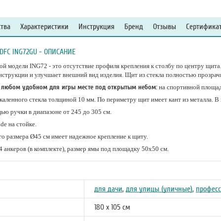
тва
Характеристики
Инструкция
Бренд
Отзывы
Сертифика
FC ING72GU - ОПИСАНИЕ
й модели ING72 - это отсутствие профиля крепления к столбу по центру щита
нструкции и улучшает внешний вид изделия. Щит из стекла полностью прозра
в любом удобном для игры месте под открытым небом:
на спортивной площадк
каленного стекла толщиной 10 мм. По периметру щит имеет кант из металла. В
ью ручки в диапазоне от 245 до 305 см.
de на стойке.
го размера Ø45 см имеет надежное крепление к щиту.
 анкеров (в комплекте), размер ямы под площадку 50х50 см.
для дачи
,
для улицы (уличные)
,
профес
180 х 105 см