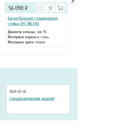
56 090
Р
45 490
Р
Баскетбольная стационарная
Баскетбольная стационарная
стойка DFC ING54U
стойка DFC ING56A
Диаметр кольца, см
: 45
Диаметр кольца, см
: 45
Материал каркаса
: сталь
Материал каркаса
: сталь
Материал щита
: стекло
Материал щита
: акрил
Размер щита, см
: 136 х 80
Размер щита, см
: 143 х 80
Тип складного механизма
:
Тип складного механизма
:
механический
механический
Высота
: 305 см
Высота
: 305 см
2024-07-18
Спецпредложения недели!