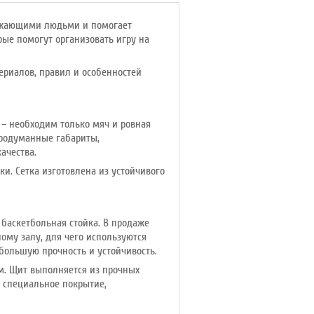
ружающими людьми и помогает
орые помогут организовать игру на
ериалов, правил и особенностей
– необходим только мяч и ровная
продуманные габариты,
ачества.
и. Сетка изготовлена из устойчивого
 баскетбольная стойка. В продаже
му залу, для чего используются
 большую прочность и устойчивость.
см. Щит выполняется из прочных
о специальное покрытие,