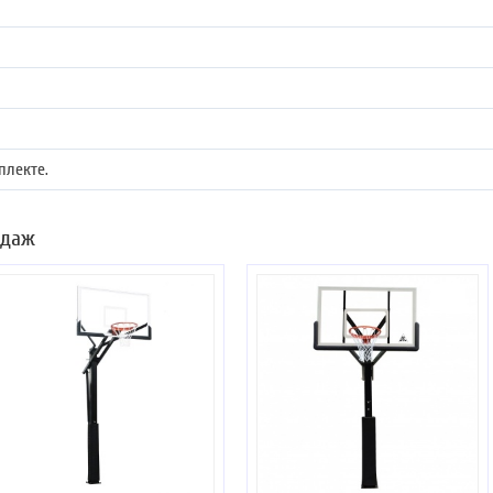
плекте.
одаж