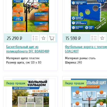
25 290
Р
15 590
Р
Баскетбольный щит из
Футбольные ворота с тентом
поликарбоната DFC BOARD48P
GOAL240T
Материал щита
: пластик
Материал рамы
: сталь
Размер щита, см
: 120 х 80
Ширина
: 240
Лидер продаж
Лидер продаж