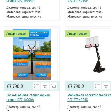
стойка DFC ING44P1
DFC STAND60P
Диаметр кольца, см
: 45
Диаметр кольца, см
: 45
Материал каркаса
: сталь
Материал каркаса
: сталь
Материал щита
: пластик
Материал щита
: пластик
Размер щита, см
: 112 х 75
Размер щита, см
: 152 х 90
Тип складного механизма
:
Тип складного механизма
:
механический
механический
Лидер продаж
Лидер продаж
Высота
: 305 см
Высота
: 305 см
67 790
Р
67 790
Р
Баскетбольная стационарная
Мобильная баскетбольная с
стойка DFC ING60A
DFC STAND54G
Диаметр кольца, см
: 45
Диаметр кольца, см
: 45