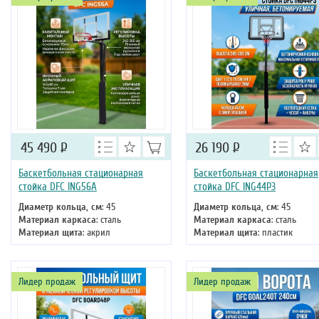
45 490
Р
26 190
Р
Баскетбольная стационарная
Баскетбольная стационарная
стойка DFC ING56A
стойка DFC ING44P3
Диаметр кольца, см
: 45
Диаметр кольца, см
: 45
Материал каркаса
: сталь
Материал каркаса
: сталь
Материал щита
: акрил
Материал щита
: пластик
Размер щита, см
: 143 х 80
Размер щита, см
: 112 х 75
Тип складного механизма
:
Тип складного механизма
:
механический
механический
Лидер продаж
Лидер продаж
Высота
: 305 см
Высота
: 305 см