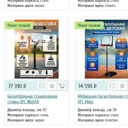
Материал каркаса
: сталь
Материал каркаса
: сталь
Материал щита
: акрил
Материал щита
: стекло
Размер щита, см
: 152 х 90
Размер щита, см
: 136 х 80
Тип складного механизма
:
Тип складного механизма
:
механический
механический
Лидер продаж
Лидер продаж
Высота
: 305 см
Высота
: 305 см
77 390
Р
14 590
Р
Баскетбольная стационарная
Мобильная баскетбольная с
стойка DFC ING60U
DFC Kidse
Диаметр кольца, см
: 45
Диаметр кольца, см
: 38
Материал каркаса
: сталь
Материал каркаса
: сталь
Материал щита
: акрил
Материал щита
: пластик
Размер щита, см
: 152 х 90
Размер щита, см
: 80 х 58