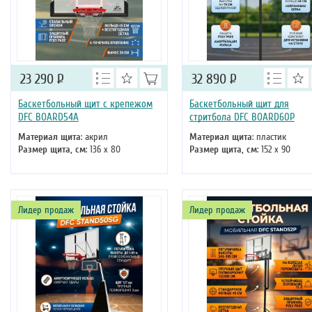
23 290
Р
32 890
Р
Баскетбольный щит с крепежом
Баскетбольный щит для
DFC BOARD54A
стритбола DFC BOARD60P
Материал щита
: акрил
Материал щита
: пластик
Размер щита, см
: 136 х 80
Размер щита, см
: 152 х 90
Лидер продаж
Лидер продаж