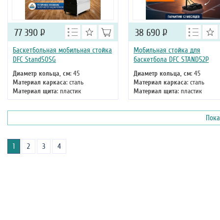
77 390
Р
38 690
Р
Баскетбольная мобильная стойка
Мобильная стойка для
DFC Stand50SG
баскетбола DFC STAND52P
Диаметр кольца, см
: 45
Диаметр кольца, см
: 45
Материал каркаса
: сталь
Материал каркаса
: сталь
Материал щита
: пластик
Материал щита
: пластик
Размер щита, см
: 127 х 80
Размер щита, см
: 132 х 80
Тип складного механизма
:
Тип складного механизма
:
механический
механический
Пока
Высота
: 305 см
Высота
: 305 см
1
2
3
4