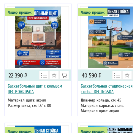
Тип складного механизма
:
Тип складного механизма
:
механический
механический
Лидер продаж
Лидер продаж
Высота
: 305 см
Высота
: 220 см
22 390
Р
40 590
Р
Баскетбольный щит с кольцом
Баскетбольная стационарная
DFC BOARD50A
стойка DFC ING50A
Материал щита
: акрил
Диаметр кольца, см
: 45
Размер щита, см
: 127 х 80
Материал каркаса
: сталь
Материал щита
: акрил
Размер щита, см
: 127 х 80
Тип складного механизма
:
механический
Лидер продаж
Лидер продаж
Высота
: 305 см