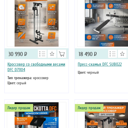
30 990
Р
18 490
Р
Кроссовер со свободными весами
Пресс-скамья DFC SUB022
DFC D71104
Цвет
: черный
Тип тренажера
: кроссовер
Цвет
: серый
Лидер продаж
Лидер продаж