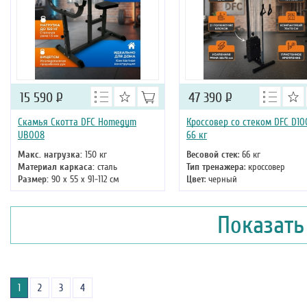
15 590
Р
47 390
Р
Скамья Скотта DFC Homegym
Кроссовер со стеком DFC D10
UB008
66 кг
Макс. нагрузка:
150 кг
Весовой стек
: 66 кг
Материал каркаса:
сталь
Тип тренажера
: кроссовер
Размер:
90 х 55 х 91-112 см
Цвет
: черный
Показать
1
2
3
4