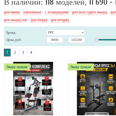
В наличии:
118
моделей,
11 690 -
для жима
наклонные
с эспандерами
для всех групп мышц
дл
для мышц ног
для бедер
для ягодиц
DFC
Бренд:
Цена, руб:
-
1
2
3
4
Лидер продаж
Лидер продаж