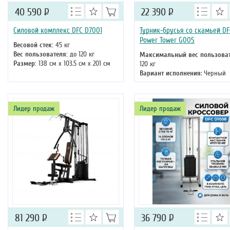
40 590
Р
22 390
Р
Силовой комплекс DFC D7001
Турник-брусья со скамьей DF
Power Tower G005
Весовой стек:
45 кг
Вес пользователя:
до 120 кг
Максимальный вес пользова
Размер:
138 см х 103.5 см х 201 см
120 кг
Вариант исполнения
: Черный
Лидер продаж
Лидер продаж
81 290
Р
36 790
Р