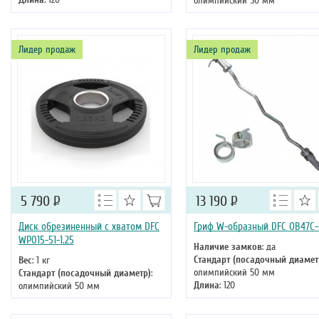
олимпийский 50 мм
Длина
: 180
Лидер продаж
Лидер продаж
5 790
Р
13 190
Р
Диск обрезиненный с хватом DFC
Гриф W-образный DFC OB47C
WP015-51-1.25
Наличие замков
: да
Стандарт (посадочный диамет
Вес
: 1 кг
олимпийский 50 мм
Стандарт (посадочный диаметр)
:
Длина
: 120
олимпийский 50 мм