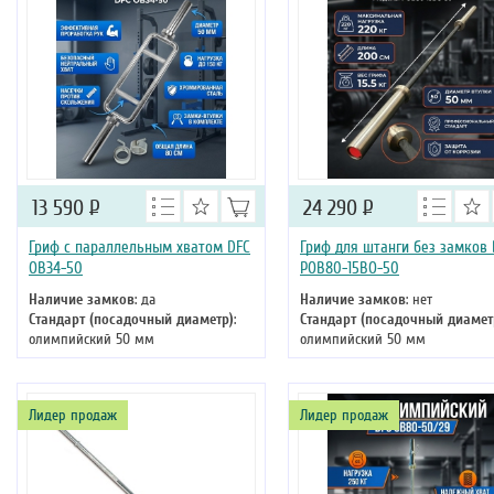
13 590
Р
24 290
Р
Гриф с параллельным хватом DFC
Гриф для штанги без замков 
OB34-50
POB80-15BO-50
Наличие замков
: да
Наличие замков
: нет
Стандарт (посадочный диаметр)
:
Стандарт (посадочный диамет
олимпийский 50 мм
олимпийский 50 мм
Длина
: 80
Длина
: 220
Лидер продаж
Лидер продаж