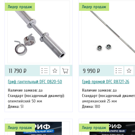
Лидер продаж
Лидер продаж
11 790
Р
9 990
Р
Гриф гантельный DFC OB20-50
Гриф прямой DFC RB72T-26
Наличие замков
: да
Наличие замков
: да
Стандарт (посадочный диаметр)
:
Стандарт (посадочный диамет
олимпийский 50 мм
американский 25 мм
Длина
: 51
Длина
: 180
Лидер продаж
Лидер продаж