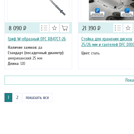
8 090
Р
21 390
Р
Гриф W-образный DFC RB47CT-26
Стойка для хранения дисков
25/26 мм и гантелей DFC D10
Наличие замков
: да
Стандарт (посадочный диаметр)
:
Цвет
: сталь
американский 25 мм
Длина
: 120
Пока
1
2
показать все