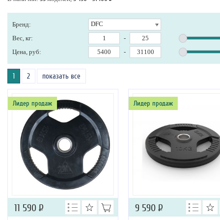
DFC
Бренд:
Вес, кг:
-
Цена, руб:
-
1
2
показать все
Лидер продаж
Лидер продаж
11 590
Р
9 590
Р