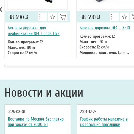
‹
38 690
Р
38 690
Р
Беговая дорожка для
Беговая дорожка DFC T-X510
реабилитации DFC Cynos T175
Кол-во программ
: 12
Макс. вес
: 120 кг
Кол-во программ
: 12
Скорость
: 12 км/ч
Макс. вес
: 110 кг
Мощность двигателя
: 1,5 л. с.
Скорость
: 12 км/ч
Регулировка угла наклона
: нет
Мощность двигателя
: 2 л.с.
Длина бегового полотна
: 121 см
Регулировка угла наклона
:
ручная
Длина бегового полотна
: 110 см
Новости и акции
2026-08-01
2024-12-25
Доставка по Москве бесплатно
График работы магазина в
при заказе от 7000 р.!
новогодние праздники