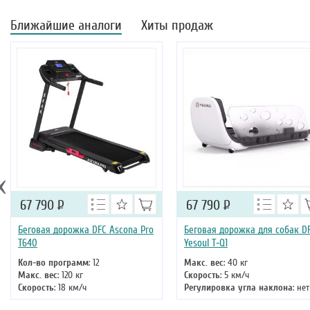
Ближайшие аналоги
Хиты продаж
‹
67 790
Р
67 790
Р
Беговая дорожка DFC Ascona Pro
Беговая дорожка для собак D
T640
Yesoul T-Q1
Кол-во программ
: 12
Макс. вес
: 40 кг
Макс. вес
: 120 кг
Скорость
: 5 км/ч
Скорость
: 18 км/ч
Регулировка угла наклона
: нет
Мощность двигателя
: 3 л.с.
Длина бегового полотна
: 85 см