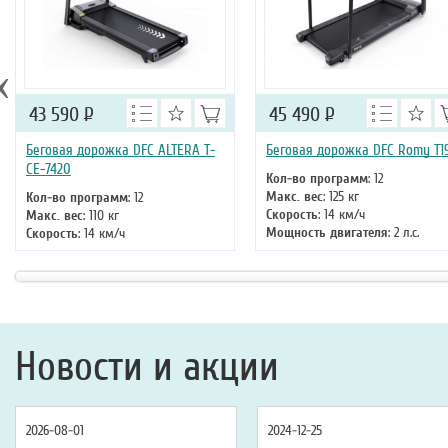
‹
43 590
Р
45 490
Р
Беговая дорожка DFC ALTERA T-
Беговая дорожка DFC Romy T1
CE-7420
Кол-во программ
: 12
Макс. вес
: 125 кг
Кол-во программ
: 12
Скорость
: 14 км/ч
Макс. вес
: 110 кг
Мощность двигателя
: 2 л.с.
Скорость
: 14 км/ч
Регулировка угла наклона
: нет
Мощность двигателя
: 1 л.с.
Длина бегового полотна
: 121 см
Регулировка угла наклона
:
ручная
Длина бегового полотна
: 112 см
Новости и акции
2026-08-01
2024-12-25