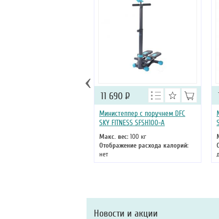
‹
11 690
Р
Министеппер с поручнем DFC
SKY FITNESS SFSH100-A
Макс. вес
: 100 кг
Отображение расхода калорий
:
нет
Система нагружения
:
гидравлическая
Новости и акции