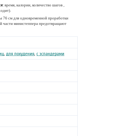
и:
время, калории, количество шагов ,
одит).
ры 76 см для одновременной проработки
ней части министеппера предотвращают
иц
,
для похудения
,
с эспандерами