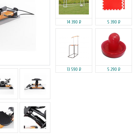
14 390
Р
5 390
Р
13 590
Р
5 290
Р