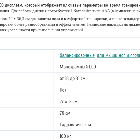
CD дисплеем, который отображает ключевые параметры во время тренировк
ания. Для работы дисплея потребуется 1 батарейка типа AAA (в комплект не вх
ром 72 x 36,5 см для защиты пола и комфортной тренировки, а также эспанде
ренировки более разнообразными и эффективными. Резиновые накладки на ниж
вляя уверенности при выполнении упражнений.
балансировочные
,
для мышц ног и ягод
Монохромный LCD
от 18 до 31 см
Нет
27 x 12 см
76 см
Гидравлическая
100 кг