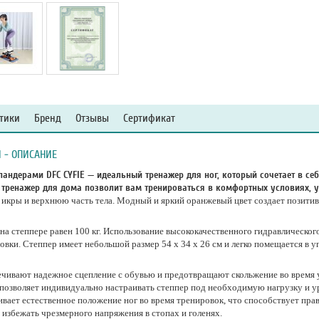
тики
Бренд
Отзывы
Сертификат
 - ОПИСАНИЕ
андерами DFC CYFIE — идеальный тренажер для ног, который сочетает в се
р тренажер для дома позволит вам тренироваться в комфортных условиях, 
 икры и верхнюю часть тела. Модный и яркий оранжевый цвет создает позити
на степпере равен 100 кг. Использование высококачественного гидравлическог
ки. Степпер имеет небольшой размер 54 x 34 x 26 см и легко помещается в уг
ечивают надежное сцепление с обувью и предотвращают скольжение во время 
м позволяет индивидуально настраивать степпер под необходимую нагрузку и 
ивает естественное положение ног во время тренировок, что способствует пр
 избежать чрезмерного напряжения в стопах и голенях.