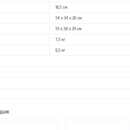
16,5 см
54 x 34 x 26 см
55 х 38 х 29 см
7,5 кг
6,5 кг
одаж