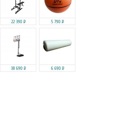
22 390
Р
5 790
Р
38 690
Р
6 690
Р