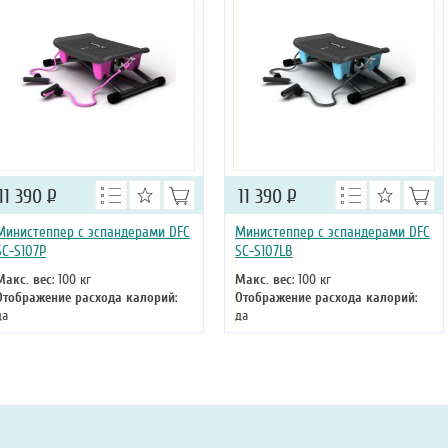
11 390
Р
11 390
Р
Министеппер с эспандерами DFC
Министеппер с эспандерами DFC
SC-S107P
SC-S107LB
Макс. вес
: 100 кг
Макс. вес
: 100 кг
Отображение расхода калорий
:
Отображение расхода калорий
:
да
да
Цвет
: розовый
Цвет
: голубой
Система нагружения
:
Система нагружения
:
механическая
механическая