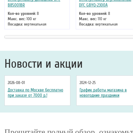
B85001BR
DFC GBYQ-2300A
Кол-во уровней
: 8
Кол-во уровней
: 8
Макс. вес
: 100 кг
Макс. вес
: 110 кг
Посадка
: вертикальная
Посадка
: вертикальная
Цвет
: серый
Цвет
: серый
Система нагружения
: магнитная
Система нагружения
: магнитна
Новости и акции
2026-08-01
2024-12-25
Доставка по Москве бесплатно
График работы магазина в
при заказе от 7000 р.!
новогодние праздники
Прочитайте полный обзор, ознакомьт