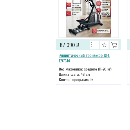
87 090
Р
Эллиптический тренажер DFC
E97614
Вес маховика
: средние (11-20 кг)
Длина шага
: 48 см
Кол-во программ
: 16
Кол-во уровней
: 0
Макс. вес
: 135 кг
Привод
: передний