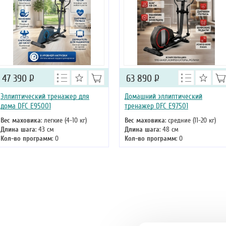
47 390
Р
63 890
Р
Эллиптический тренажер для
Домашний эллиптический
дома DFC E95001
тренажер DFC E97501
Вес маховика
: легкие (4-10 кг)
Вес маховика
: средние (11-20 кг)
Длина шага
: 43 см
Длина шага
: 48 см
Кол-во программ
: 0
Кол-во программ
: 0
Кол-во уровней
: 8
Кол-во уровней
: 8
Макс. вес
: 120 кг
Макс. вес
: 135 кг
Привод
: задний
Привод
: задний