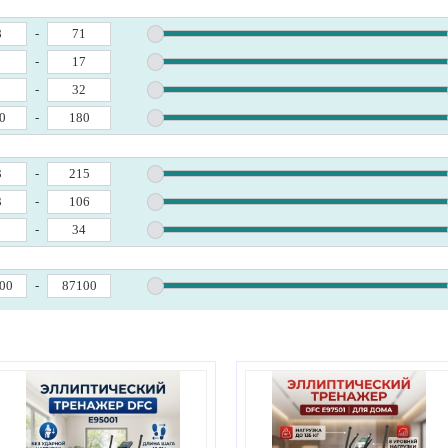
-
-
-
-
-
-
-
-