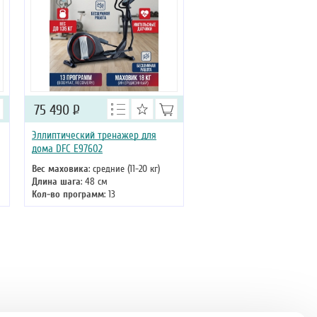
75 490
Р
Эллиптический тренажер для
дома DFC E97602
Вес маховика
: средние (11-20 кг)
Длина шага
: 48 см
Кол-во программ
: 13
Кол-во уровней
: 16
Макс. вес
: 135 кг
Привод
: задний