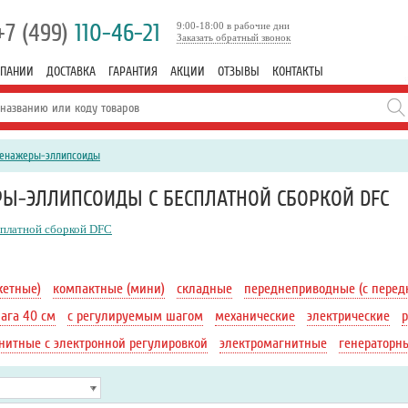
+7 (499)
110-46-21
9:00-18:00 в рабочие дни
Заказать обратный звонок
МПАНИИ
ДОСТАВКА
ГАРАНТИЯ
АКЦИИ
ОТЗЫВЫ
КОНТАКТЫ
ренажеры-эллипсоиды
Ы-ЭЛЛИПСОИДЫ С БЕСПЛАТНОЙ СБОРКОЙ DFC
сплатной сборкой DFC
жетные)
компактные (мини)
складные
переднеприводные (с перед
ага 40 см
с регулируемым шагом
механические
электрические
нитные с электронной регулировкой
электромагнитные
генераторн