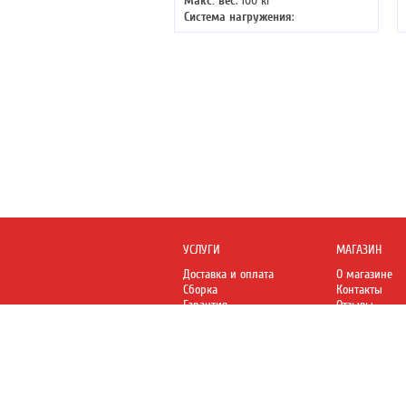
Макс. вес
: 100 кг
Система нагружения
:
гидравлическая
УСЛУГИ
МАГАЗИН
Доставка и оплата
О магазине
Сборка
Контакты
Гарантия
Отзывы
Обмен и возврат
Пожаловаться
DFC-Russia.ru
– Спортивные товары DFC
© 2015-2026 DFC-Russia.ru
Страница создана за 0.226 с, БД - 0.130 с