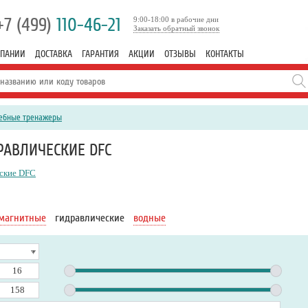
+7 (499)
110-46-21
9:00-18:00 в рабочие дни
Заказать обратный звонок
МПАНИИ
ДОСТАВКА
ГАРАНТИЯ
АКЦИИ
ОТЗЫВЫ
КОНТАКТЫ
ебные тренажеры
АВЛИЧЕСКИЕ DFC
еские DFC
магнитные
гидравлические
водные