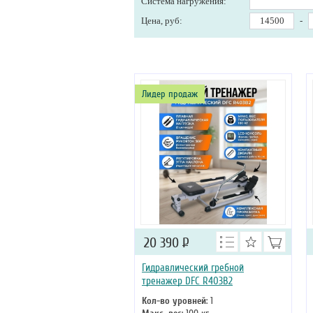
Система нагружения:
Цена, руб:
-
Лидер продаж
20 390
Р
Гидравлический гребной
тренажер DFC R403B2
Кол-во уровней
: 1