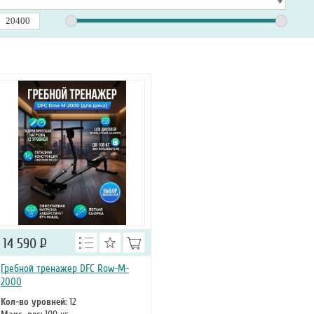
14 590
Р
Гребной тренажер DFC Row-M-
2000
Кол-во уровней
: 12