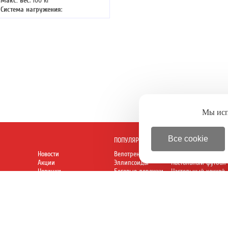
Макс. вес
: 100 кг
Система нагружения
:
гидравлическая
Мы ис
Все cookie
ПОПУЛЯРНОЕ
Новости
Велотренажеры
Батуты
Акции
Эллипсоиды
Настольный футбол
Новинки
Беговые дорожки
Настольный хоккей
 директору
Степперы
Аэрохоккей