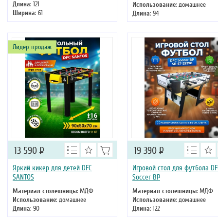
Длина
: 121
Использование
: домашнее
Ширина
: 61
Длина
: 94
Высота
: 79 см
Ширина
: 51
Высота
: 20 см
Лидер продаж
13 590
Р
19 390
Р
Яркий кикер для детей DFC
Игровой стол для футбола DF
SANTOS
Soccer BP
Материал столешницы
: МДФ
Материал столешницы
: МДФ
Использование
: домашнее
Использование
: домашнее
Длина
: 90
Длина
: 122
Ширина
: 50
Ширина
: 61