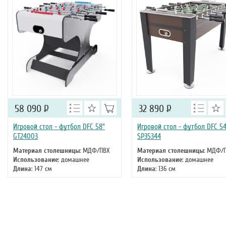
58 090
Р
32 890
Р
Игровой стол - футбол DFC 58"
Игровой стол - футбол DFC 54
GT24003
SP35344
Материал столешницы
: МДФ/ПВХ
Материал столешницы
: МДФ/
Использование
: домашнее
Использование
: домашнее
Длина
: 147 см
Длина
: 136 см
Ширина
: 73 см
Ширина
: 77 см
Высота
: 89 см
Высота
: 89 см