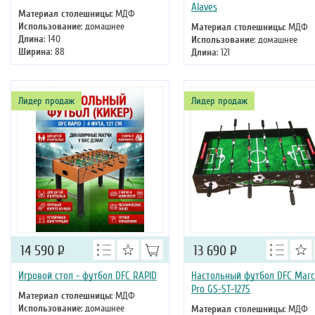
Alaves
Материал столешницы
: МДФ
Использование
: домашнее
Материал столешницы
: МДФ
Длина
: 140
Использование
: домашнее
Ширина
: 88
Длина
: 121
Высота
: 74 см
Ширина
: 61
Высота
: 79 см
Лидер продаж
Лидер продаж
14 590
Р
13 690
Р
Игровой стол - футбол DFC RAPID
Настольный футбол DFC Marc
Pro GS-ST-1275
Материал столешницы
: МДФ
Использование
: домашнее
Материал столешницы
: МДФ