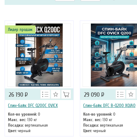
Лидер продаж
26 190
Р
29 090
Р
Спин-байк DFC Q200C OVICX
Спин-байк DFC B-Q200 XQIAO
Кол-во уровней
: 0
Кол-во уровней
: 0
Макс. вес
: 130 кг
Макс. вес
: 130 кг
Посадка
: вертикальная
Посадка
: вертикальная
Цвет
: черный
Цвет
: черный
Система нагружения
: магнитная
Система нагружения
: магнитн