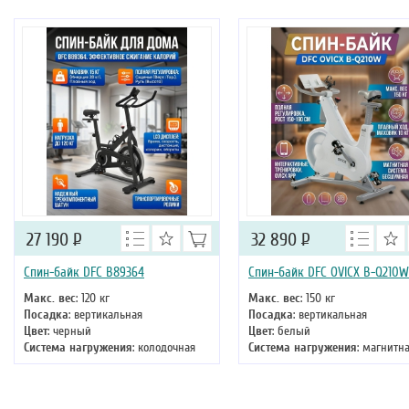
27 190
Р
32 890
Р
Спин-байк DFC B89364
Спин-байк DFC OVICX B-Q210W
Макс. вес
: 120 кг
Макс. вес
: 150 кг
Посадка
: вертикальная
Посадка
: вертикальная
Цвет
: черный
Цвет
: белый
Система нагружения
: колодочная
Система нагружения
: магнитн