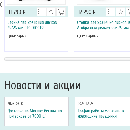
‹
11 790
Р
12 290
Р
Стойка для хранения дисков
Стойка для хранения дисков D
25/26 мм DFC D100133
А-образная диаметром 25 мм
Цвет
: серый
Цвет
: черный
Новости и акции
2026-08-01
2024-12-25
Доставка по Москве бесплатно
График работы магазина в
при заказе от 7000 р.!
новогодние праздники