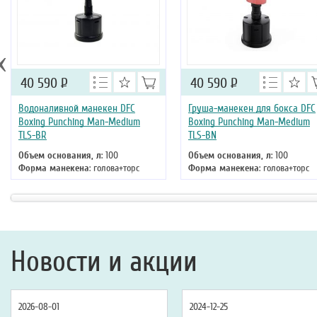
‹
40 590
Р
40 590
Р
Водоналивной манекен DFC
Груша-манекен для бокса DFC
Boxing Punching Man-Medium
Boxing Punching Man-Medium
TLS-BR
TLS-BN
Объем основания, л
: 100
Объем основания, л
: 100
Форма манекена
: голова+торс
Форма манекена
: голова+торс
Высота
: 163 см
Высота
: 168
Новости и акции
2026-08-01
2024-12-25