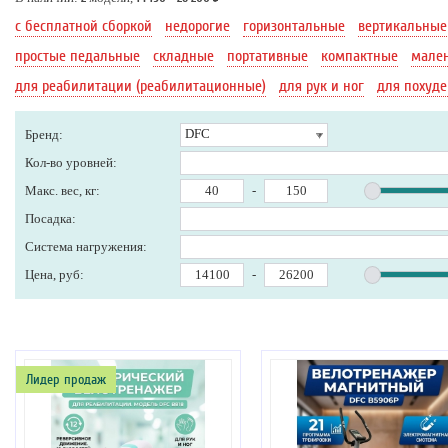
с бесплатной сборкой
недорогие
горизонтальные
вертикальные
простые педальные
складные
портативные
компактные
мале
для реабилитации (реабилитационные)
для рук и ног
для похуд
DFC
Бренд:
Кол-во уровней:
Макс. вес, кг:
-
Посадка:
Система нагружения:
Цена, руб:
-
Лидер продаж