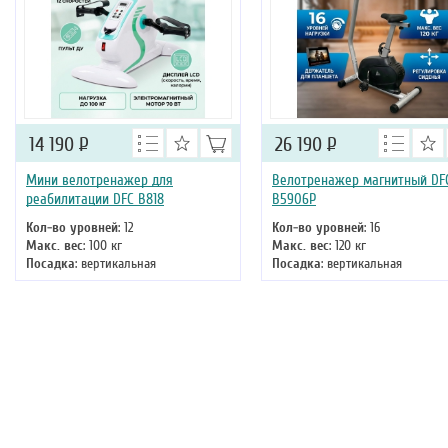
14 190
Р
26 190
Р
Мини велотренажер для
Велотренажер магнитный DF
реабилитации DFC B818
B5906P
Кол-во уровней
: 12
Кол-во уровней
: 16
Макс. вес
: 100 кг
Макс. вес
: 120 кг
Посадка
: вертикальная
Посадка
: вертикальная
Цвет
: белый
Цвет
: серый
Система нагружения
:
Система нагружения
:
электромагнитная
электромагнитная