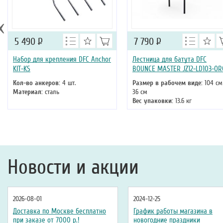
‹
5 490
Р
7 790
Р
Набор для крепления DFC Anchor
Лестница для батута DFC
KIT-KS
BOUNCE MASTER JZ12-LD103-OR
Кол-во анкеров:
4 шт.
Размер в рабочем виде:
104 см
Материал:
сталь
36 см
Вес упаковки:
13.6 кг
Максимальная нагрузка:
100 к
Новости и акции
2026-08-01
2024-12-25
Доставка по Москве бесплатно
График работы магазина в
при заказе от 7000 р.!
новогодние праздники