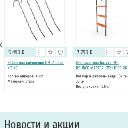
‹
5 490
Р
7 790
Р
Набор для крепления DFC Anchor
Лестница для батута DFC
KIT-KS
BOUNCE MASTER JZ12-LD103-OR
Кол-во анкеров:
4 шт.
Размер в рабочем виде:
104 см
Материал:
сталь
36 см
Вес упаковки:
13.6 кг
Максимальная нагрузка:
100 к
Новости и акции