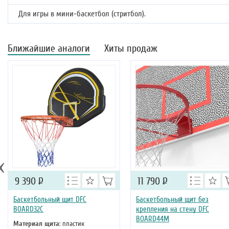
Для игры в мини-баскетбол (стритбол).
Ближайшие аналоги
Хиты продаж
‹
9 390
Р
11 790
Р
Баскетбольный щит DFC
Баскетбольный щит без
BOARD32C
крепления на стену DFC
BOARD44M
Материал щита
: пластик