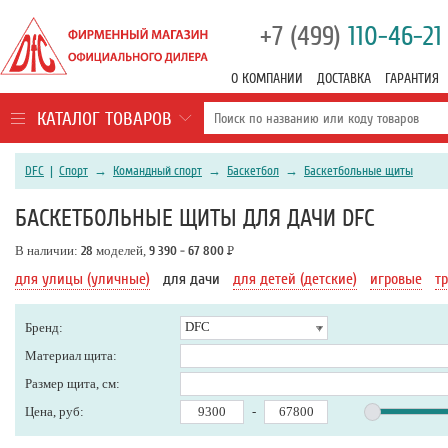
+7 (499)
110-46-21
О КОМПАНИИ
ДОСТАВКА
ГАРАНТИЯ
КАТАЛОГ ТОВАРОВ
DFC
|
Спорт
→
Командный спорт
→
Баскетбол
→
Баскетбольные щиты
БАСКЕТБОЛЬНЫЕ ЩИТЫ ДЛЯ ДАЧИ DFC
В наличии:
28
моделей,
9 390 - 67 800
Р
для улицы (уличные)
для дачи
для детей (детские)
игровые
т
DFC
Бренд:
Материал щита:
Размер щита, см:
Цена, руб:
-