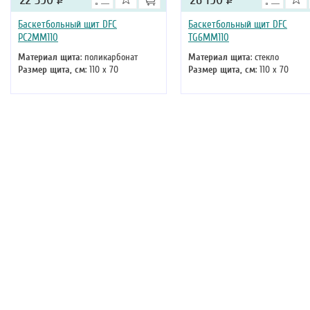
22 390
Р
26 190
Р
Баскетбольный щит DFC
Баскетбольный щит DFC
PC2MM110
TG6MM110
Материал щита
: поликарбонат
Материал щита
: стекло
Размер щита, см
: 110 х 70
Размер щита, см
: 110 х 70