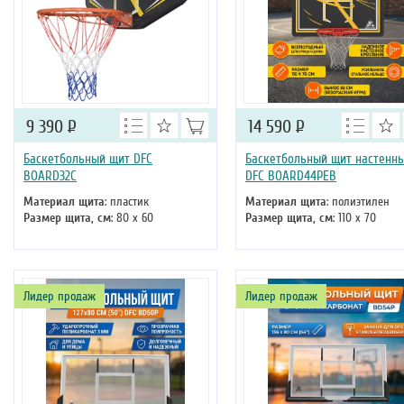
9 390
Р
14 590
Р
Баскетбольный щит DFC
Баскетбольный щит настенн
BOARD32C
DFC BOARD44PEB
Материал щита
: пластик
Материал щита
: полиэтилен
Размер щита, см
: 80 х 60
Размер щита, см
: 110 х 70
Лидер продаж
Лидер продаж