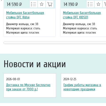
14 590
Р
14 190
Р
Мобильная баскетбольная
Мобильная баскетбольная
стойка DFC Kidse
стойка DFC KIDSD1
Диаметр кольца, см
: 38
Диаметр кольца, см
: 38
Материал каркаса
: сталь
Материал каркаса
: сталь
Материал щита
: пластик
Материал щита
: пластик
Размер щита, см
: 80 х 58
Размер щита, см
: 80 х 58
Тип складного механизма
:
Тип складного механизма
:
механический
механический
Высота
: 220 см
Высота
: 210 см
Новости и акции
2026-08-01
2024-12-25
Доставка по Москве бесплатно
График работы магазина в
при заказе от 7000 р.!
новогодние праздники