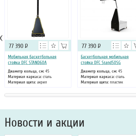
‹
77 390
Р
77 390
Р
Мобильная баскетбольная
Баскетбольная мобильная
стойка DFC STAND60A
стойка DFC Stand50SG
Диаметр кольца, см
: 45
Диаметр кольца, см
: 45
Материал каркаса
: сталь
Материал каркаса
: сталь
Материал щита
: акрил
Материал щита
: пластик
Размер щита, см
: 152 х 90
Размер щита, см
: 127 х 80
Тип складного механизма
:
Тип складного механизма
:
механический
механический
Высота
: 305 см
Высота
: 305 см
Новости и акции