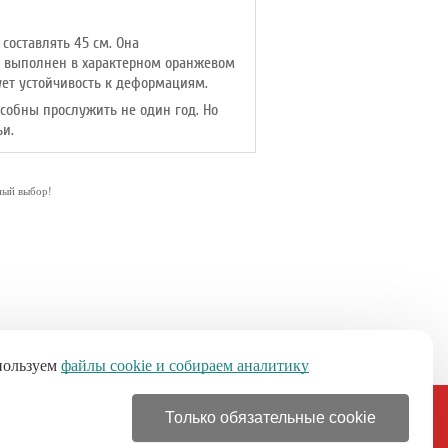
составлять 45 см. Она
да выполнен в характерном оранжевом
ует устойчивость к деформациям.
собны прослужить не один год. Но
ьи.
ный выбор!
пользуем
файлы cookie и собираем аналитику
Только обязательные cookie
+7 (499) 110-46-21