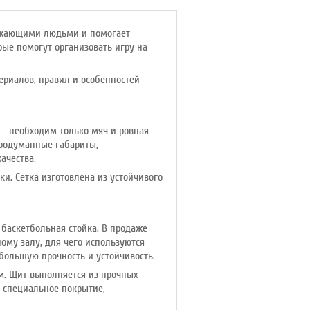
ружающими людьми и помогает
орые помогут организовать игру на
ериалов, правил и особенностей
– необходим только мяч и ровная
продуманные габариты,
ачества.
и. Сетка изготовлена из устойчивого
 баскетбольная стойка. В продаже
му залу, для чего используются
 большую прочность и устойчивость.
см. Щит выполняется из прочных
о специальное покрытие,