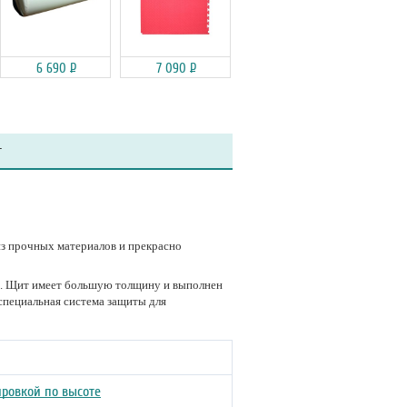
6 690
Р
7 090
Р
т
з прочных материалов и прекрасно
и. Щит имеет большую толщину и выполнен
специальная система защиты для
ировкой по высоте