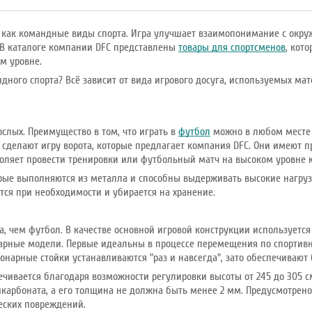
а, как командные виды спорта. Игра улучшает взаимопонимание с ок
. В каталоге компании DFC представлены
товары для спортсменов
, кот
м уровне.
ного спорта? Всё зависит от вида игрового досуга, используемых мат
ослых. Преимущество в том, что играть в
футбол
можно в любом месте 
 сделают игру ворота, которые предлагает компания DFC. Они имеют 
оляет провести тренировки или футбольный матч на высоком уровне к
орые выполняются из металла и способны выдерживать высокие нагрузк
тся при необходимости и убирается на хранение.
, чем футбол. В качестве основной игровой конструкции используется
рные модели. Первые идеальны в процессе перемещения по спортивно
онарные стойки устанавливаются "раз и навсегда", зато обеспечивают
ечивается благодаря возможности регулировки высоты от 245 до 305 
карбоната, а его толщина не должна быть менее 2 мм. Предусмотрен
еских повреждений.