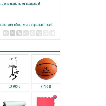
ы застрахованы от подделок!
 проснутся, обязательно перезвонят вам!
22 390
Р
5 790
Р