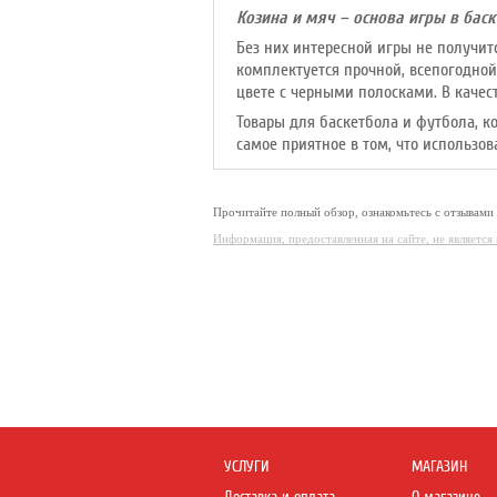
Козина и мяч – основа игры в баск
Без них интересной игры не получит
комплектуется прочной, всепогодной
цвете с черными полосками. В качес
Товары для баскетбола и футбола, к
самое приятное в том, что использов
Прочитайте полный обзор, ознакомьтесь с отзывами
Информация, предоставленная на сайте, не являетс
УСЛУГИ
МАГАЗИН
Доставка и оплата
О магазине