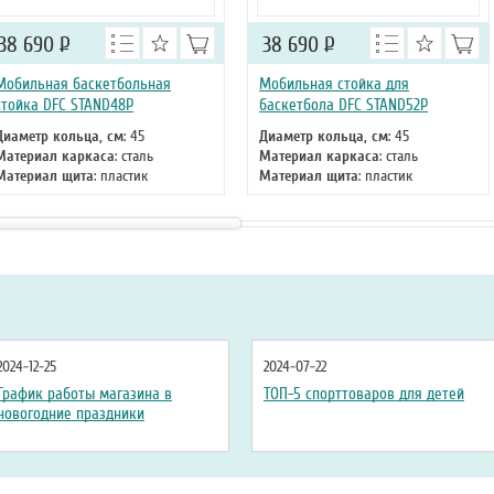
38 690
Р
38 690
Р
Мобильная баскетбольная
Мобильная стойка для
стойка DFC STAND48P
баскетбола DFC STAND52P
Диаметр кольца, см
: 45
Диаметр кольца, см
: 45
Материал каркаса
: сталь
Материал каркаса
: сталь
Материал щита
: пластик
Материал щита
: пластик
Размер щита, см
: 120 х 80
Размер щита, см
: 132 х 80
Тип складного механизма
:
Тип складного механизма
:
механический
механический
Высота
: 305 см
Высота
: 305 см
2024-12-25
2024-07-22
График работы магазина в
ТОП-5 спорттоваров для детей
новогодние праздники