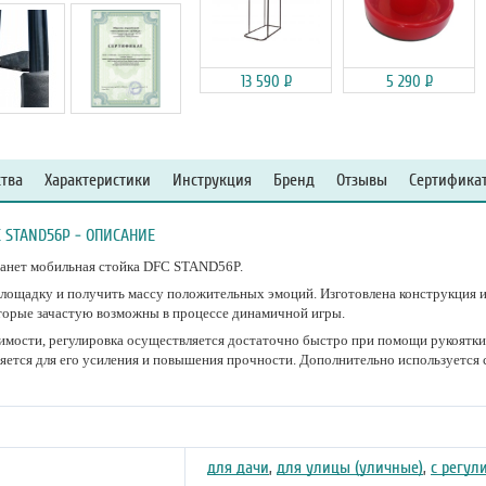
13 590
Р
5 290
Р
тва
Характеристики
Инструкция
Бренд
Отзывы
Сертифика
 STAND56P - ОПИСАНИЕ
танет мобильная стойка DFC STAND56P.
лощадку и получить массу положительных эмоций. Изготовлена конструкция и
оторые зачастую возможны в процессе динамичной игры.
имости, регулировка осуществляется достаточно быстро при помощи рукоятк
яется для его усиления и повышения прочности. Дополнительно используется 
для дачи
,
для улицы (уличные)
,
с регул