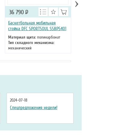
›
36 790
Р
31 990
Р
Баскетбольная мобильная
Баскетбольная мобильная
стойка DFC SPORTSOUL SSBP5401
стойка DFC SPORTSOUL SSBP50
Материал щита
: поликарбонат
Материал щита
: поликарбонат
Тип складного механизма
:
Тип складного механизма
:
механический
механический
Высота
: 305 см
Высота
: 305 см
2024-07-18
Спецпредложения недели!