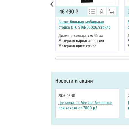
‹
46 490
Р
Баскетбольная мобильная
стойка DFC STAND50XG/стекло
Диаметр кольца, см
: 45 см
Материал каркаса
: пластик
Материал щита
: стекло
Размер щита, см
: 127 х 80
Тип складного механизма
:
механический
Новости и акции
2026-08-01
Доставка по Москве бесплатно
при заказе от 7000 р.!