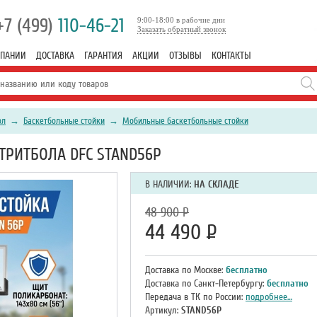
+7 (499)
110-46-21
9:00-18:00 в рабочие дни
Заказать обратный звонок
МПАНИИ
ДОСТАВКА
ГАРАНТИЯ
АКЦИИ
ОТЗЫВЫ
КОНТАКТЫ
ол
→
Баскетбольные стойки
→
Мобильные баскетбольные стойки
ТРИТБОЛА DFC STAND56P
В НАЛИЧИИ:
НА СКЛАДЕ
48 900
Р
44 490
Р
Доставка по Москве:
бесплатно
Доставка по Санкт-Петербургу:
бесплатно
Передача в ТК по России:
подробнее…
Артикул:
STAND56P