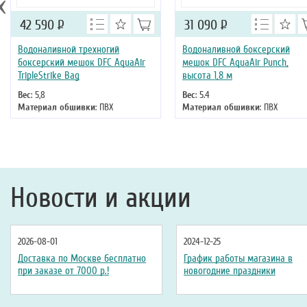
‹
42 590
Р
31 090
Р
Водоналивной трехногий
Водоналивной боксерский
боксерский мешок DFC AquaAir
мешок DFC AquaAir Punch,
TripleStrike Bag
высота 1,8 м
Вес
: 5,8
Вес
: 5.4
Материал обшивки
: ПВХ
Материал обшивки
: ПВХ
Наполнение
: Поставляется без
Наполнение
: Поставляется без
наполнителя
наполнителя
Длина
: 175
Длина
: 180
Новости и акции
2026-08-01
2024-12-25
Доставка по Москве бесплатно
График работы магазина в
при заказе от 7000 р.!
новогодние праздники