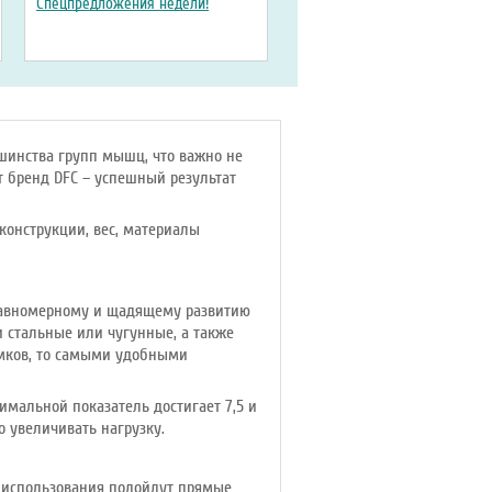
Спецпредложения недели!
шинства групп мышц, что важно не
 бренд DFC – успешный результат
конструкции, вес, материалы
 равномерному и щадящему развитию
и стальные или чугунные, а также
амков, то самыми удобными
имальной показатель достигает 7,5 и
о увеличивать нагрузку.
о использования подойдут прямые