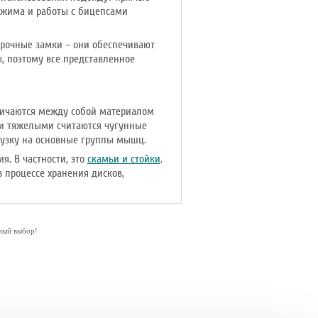
о жима и работы с бицепсами
прочные замки – они обеспечивают
, поэтому все представленное
личаются между собой материалом
ыми тяжелыми считаются чугунные
узку на основные группы мышц.
я. В частности, это
скамьи и стойки
.
 процессе хранения дисков,
чный выбор!