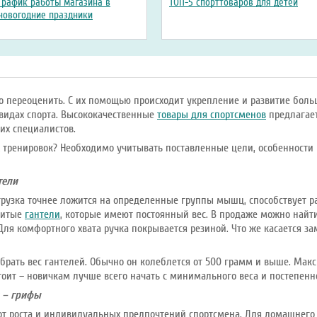
График работы магазина в
ТОП-5 спорттоваров для детей
новогодние праздники
о переоценить. С их помощью происходит укрепление и развитие боль
 видах спорта. Высококачественные
товары для спортсменов
предлагает
их специалистов.
 тренировок? Необходимо учитывать поставленные цели, особенности 
тели
грузка точнее ложится на определенные группы мышц, способствует
литые
гантели
, которые имеют постоянный вес. В продаже можно найт
ля комфортного хвата ручка покрывается резиной. Что же касается з
брать вес гантелей. Обычно он колеблется от 500 грамм и выше. Макс
 стоит – новичкам лучше всего начать с минимального веса и постепенн
 – грифы
 от роста и индивидуальных предпочтений спортсмена. Для домашнег