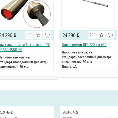
24 290
Р
24 290
Р
Гриф для штанги без замков DFC
Гриф прямой DFC 220 см д50
POB80-15BO-50
Наличие замков
: нет
Стандарт (посадочный диаметр)
:
Наличие замков
: нет
олимпийский 50 мм
Стандарт (посадочный диаметр)
:
Длина
: 220
олимпийский 50 мм
Длина
: 220
2024-12-25
2024-07-22