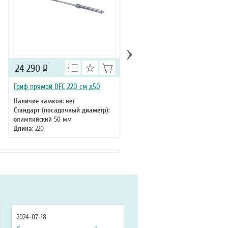
›
24 290
Р
18 490
Р
Гриф прямой DFC 220 см д50
Гриф прямой DFC OB86-50/29
Наличие замков
: нет
Наличие замков
: да
Стандарт (посадочный диаметр)
:
Стандарт (посадочный диаметр
олимпийский 50 мм
олимпийский 50 мм
Длина
: 220
Длина
: 220
2024-07-18