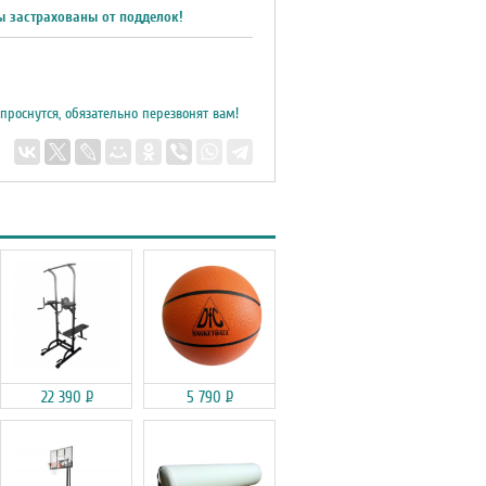
ы застрахованы от подделок!
 проснутся, обязательно перезвонят вам!
22 390
Р
5 790
Р