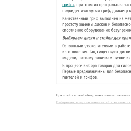
грифы
, при этом их центральная ча
подойдет изогнутый гриф, диаметр ко
Качественный гриф выполнен из мет
простоту замены дисков и безопасно
спортивное оборудование безупречно
Выбираем диски и стойки для хран
Основными утяжелителями в работе 
изготовления. Так, существуют диск
модели, поэтому новичкам лучше ис
В процессе выбора товаров для сило
Первые предназначены для безопасн
гантелей и грифов.
Прочитайте полный обзор, ознакомьтесь с отзывами 
Информация, предоставленная на сайте, не являетс