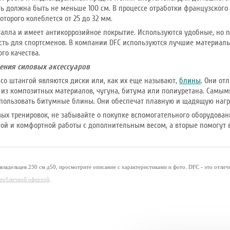
сть должна быть не меньше 100 см. В процессе отработки французског
торого колеблется от 25 до 32 мм.
алла и имеет антикоррозийное покрытие. Используются удобные, но 
сть для спортсменов. В компании DFC используются лучшие материалы
го качества.
ения силовых аксессуаров
со штангой являются диски или, как их еще называют,
блины
. Они от
и из композитных материалов, чугуна, битума или полиуретана. Сам
пользовать битумные блины. Они обеспечат плавную и щадящую нагр
вых тренировок, не забывайте о покупке вспомогательного оборудовани
ой и комфортной работы с дополнительным весом, а вторые помогут в
владельцев 230 см д50, просмотрите описание с характеристиками и фото. DFC - это отли
я публичной офертой
.