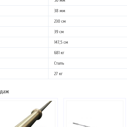
50 мм
38 мм
230 см
39 см
147,5 см
681 кг
Сталь
27 кг
одаж