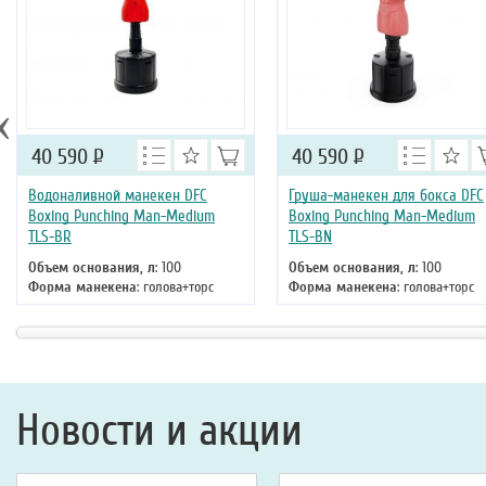
‹
40 590
Р
40 590
Р
Водоналивной манекен DFC
Груша-манекен для бокса DFC
Boxing Punching Man-Medium
Boxing Punching Man-Medium
TLS-BR
TLS-BN
Объем основания, л
: 100
Объем основания, л
: 100
Форма манекена
: голова+торс
Форма манекена
: голова+торс
Высота
: 163 см
Высота
: 168
Новости и акции