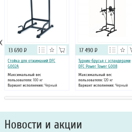
‹
13 690
Р
17 490
Р
Стойка для отжиманий DFC
Турник-брусья c эспандерами
G002A
DFC Power Tower G008
Максимальный вес
Максимальный вес
пользователя
: 100 кг
пользователя
: 120 кг
Вариант исполнения
: Черный
Вариант исполнения
: Черный
Новости и акции