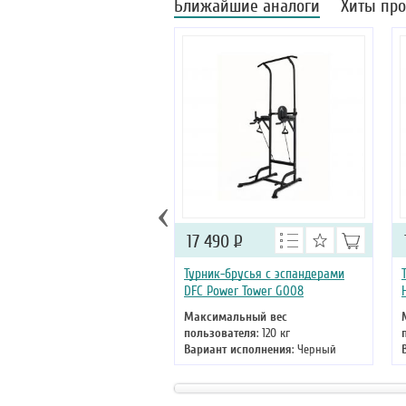
Ближайшие аналоги
Хиты пр
‹
17 490
Р
Турник-брусья c эспандерами
DFC Power Tower G008
Максимальный вес
пользователя
: 120 кг
Вариант исполнения
: Черный