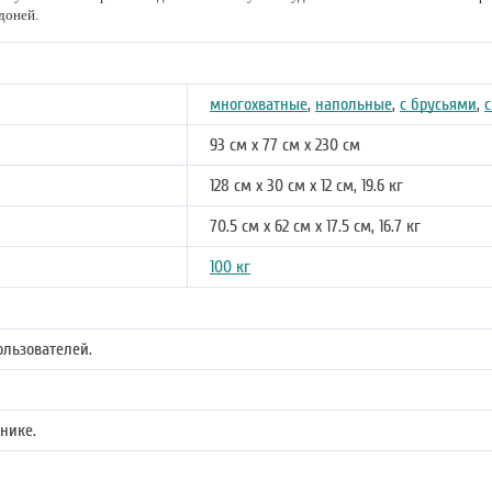
доней.
многохватные
,
напольные
,
с брусьями
,
с
93 см х 77 см х 230 см
128 см х 30 см х 12 см, 19.6 кг
70.5 см х 62 см х 17.5 см, 16.7 кг
100 кг
ользователей.
нике.