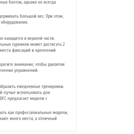
ных болтов, однако не всегда
держивать большой вес. При этом,
о оборудования.
к находится в верхней части.
льных турников может достигать 2
а места фиксаций и креплений
братите внимание, чтобы рукоятки
олнения упражнений.
ообразить ежедневные тренировки.
ий лучше использовать для
DFC предлагает модели с
рать как профессиональные модели,
мают много места, а отличный