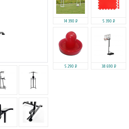
14 390
Р
5 390
Р
5 290
Р
38 690
Р