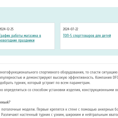
2024-12-25
2024-07-22
График работы магазина в
ТОП-5 спорттоваров для детей
новогодние праздники
многофункционального спортивного оборудования, то спасти ситуацию
опулярностью и демонстрируют высокую эффективность. Компания DF
добрать турник, который устроит по всем параметрам.
но определиться со способом установки изделия, конструкционными о
нный?
 потолочные модели. Первые крепятся к стене с помощью анкерных бо
 Различают настенный турник с узким, широким и нейтральным хвато