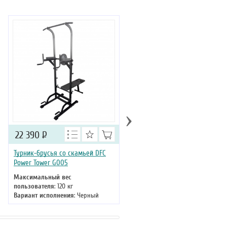
›
22 390
Р
22 390
Р
Турник-брусья со скамьей DFC
Турник-брусья DFC Power Towe
Power Tower G005
G-ADVENOR
Максимальный вес
Максимальный вес
пользователя
: 120 кг
пользователя
: 135
Вариант исполнения
: Черный
Вариант исполнения
: Черный