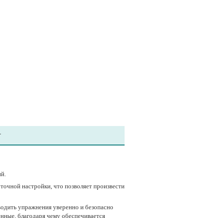
т
й.
 точной настройки, что позволяет произвести
оводить упражнения уверенно и безопасно
нные, благодаря чему обеспечивается