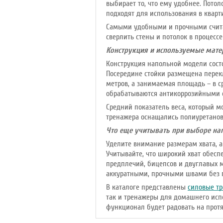
выбирает то, что ему удобнее. Пото
подходят для использования в кварт
Самыми удобными и прочными счи
сверлить стены и потолок в процессе
Конструкция и используемые мат
Конструкция напольной модели состо
Посередине стойки размещена перекл
метров, а занимаемая площадь – в с
обрабатываются антикоррозийными 
Средний показатель веса, который м
тренажера оснащались полиуретанов
Что еще учитывать при выборе на
Уделите внимание размерам хвата, а
Учитывайте, что широкий хват обесп
предплечий, бицепсов и двуглавых 
аккуратными, прочными швами без п
В каталоге представлены
силовые т
так и тренажеры для домашнего исп
функционал будет радовать на прот