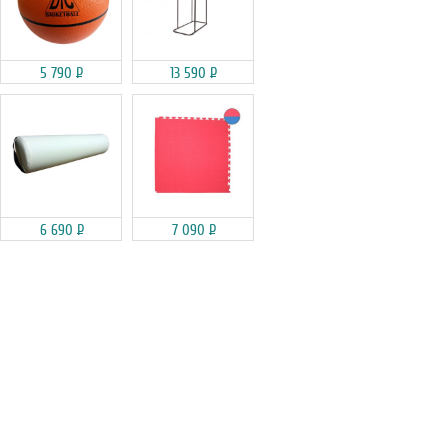
5 790
Р
13 590
Р
6 690
Р
7 090
Р