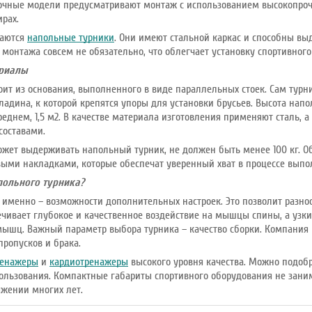
лочные модели предусматривают монтаж с использованием высокопроч
ирах.
таются
напольные турники
. Они имеют стальной каркас и способны вы
 монтажа совсем не обязательно, что облегчает установку спортивног
ериалы
ит из основания, выполненного в виде параллельных стоек. Сам турни
адина, к которой крепятся упоры для установки брусьев. Высота напо
реднем, 1,5 м2. В качестве материала изготовления применяют сталь, 
составами.
ожет выдерживать напольный турник, не должен быть менее 100 кг. О
ыми накладками, которые обеспечат уверенный хват в процессе вып
польного турника?
 именно – возможности дополнительных настроек. Это позволит разн
ечивает глубокое и качественное воздействие на мышцы спины, а узк
мышц. Важный параметр выбора турника – качество сборки. Компания 
ропусков и брака.
ренажеры
и
кардиотренажеры
высокого уровня качества. Можно подоб
ользования. Компактные габариты спортивного оборудования не зани
яжении многих лет.