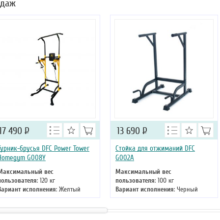
одаж
17 490
Р
13 690
Р
Турник-брусья DFC Power Tower
Стойка для отжиманий DFC
Homegym G008Y
G002A
Максимальный вес
Максимальный вес
пользователя
: 120 кг
пользователя
: 100 кг
Вариант исполнения
: Желтый
Вариант исполнения
: Черный