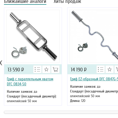
Ближайшие аналоги
Хиты продаж
‹
13 590
Р
14 190
Р
Гриф с параллельным хватом
Гриф EZ-образный DFC OB47G-
DFC OB34-50
Наличие замков
: да
Стандарт (посадочный диаметр
Наличие замков
: да
олимпийский 50 мм
Стандарт (посадочный диаметр)
:
Длина
: 120
олимпийский 50 мм
Длина
: 80